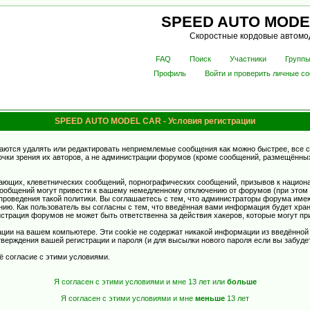
SPEED AUTO MODE
Скоростные кордовые автомо
FAQ
Поиск
Участники
Групп
Профиль
Войти и проверить личные с
SPEED AUTO MODEL CAR - Условия регистрации
аются удалять или редактировать неприемлемые сообщения как можно быстрее, все 
очки зрения их авторов, а не администрации форумов (кроме сообщений, размещённы
ающих, клеветнических сообщений, порнографических сообщений, призывов к национ
общений могут привести к вашему немедленному отключению от форумов (при этом ва
роведения такой политики. Вы соглашаетесь с тем, что администраторы форума имеют
ию. Как пользователь вы согласны с тем, что введённая вами информация будет хран
страция форумов не может быть ответственна за действия хакеров, которые могут при
ции на вашем компьютере. Эти cookie не содержат никакой информации из введённой
верждения вашей регистрации и пароля (и для высылки нового пароля если вы забуде
ё согласие с этими условиями.
Я согласен с этими условиями и мне 13 лет или
больше
Я согласен с этими условиями и мне
меньше
13 лет