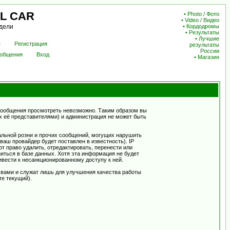
L CAR
•
Photo / Фото
•
Video / Видео
дели
•
Кордодромы
•
Результаты
•
Лучшие
ы
Регистрация
результаты
России
ообщения
Вход
•
Магазин
сообщения просмотреть невозможно. Таким образом вы
х её представителями) и администрация не может быть
альной розни и прочих сообщений, могущих нарушить
ш провайдер будет поставлен в известность). IP
 право удалить, отредактировать, перенести или
иться в базе данных. Хотя эта информация не будет
вести к несанкционированному доступу к ней.
 вами и служат лишь для улучшения качества работы
те текущий).