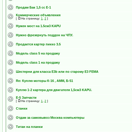
Продам Бак 1,5 cc E-1
Коммерческие объявления
[
На страницу:
1
,
2
]
Нужен мост на 1.5см3 KAPU
Нужно фрезернуть поддон на ЧПУ.
Продается картер пикко 3.5
Модель class 5 на продажу
Модель class 1 на продажу
Шестерни для класса E3b или по старому E3 FEMA
Re: Куплю моторы К-16 , АММ, Б-51
Куплю 1-2 картера для двигателя 1,5см3 KAPU.
Е-5 Запчасти
[
На страницу:
1
,
2
]
Станки
Отдам за самовывоз Москва компьютеры
Титан на планки