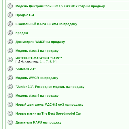
Модель Дмитрия Савиных 1,5 см3 2017 года на продажу
Продаю Е-4
5-канальный KAPU 1,5 см3 на продажу
продаю
Две модели WMCR на продажу
Модель class 1 на продажу
ИНТЕРНЕТ-МАГАЗИН "SAMC"
[
На страницу:
1
...
7
,
8
,
9
]
"JUNIOR 2,1"
Модель WMCR на продажу
"Junior 2,1". Рекордная модель на продажу
Модель class 4 на продажу
Новый двигатель МДС-6,5 см3 на продажу
Новые магниты The Best Speedmodel Car
Двигатель KAPU на продажу