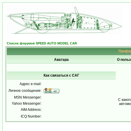
Список форумов SPEED AUTO MODEL CAR
Профил
Аватара
О поль
Как связаться с САГ
Адрес e-mail:
Личное сообщение:
MSN Messenger:
С каког
Yahoo Messenger:
автомо
AIM Address:
ICQ Number: