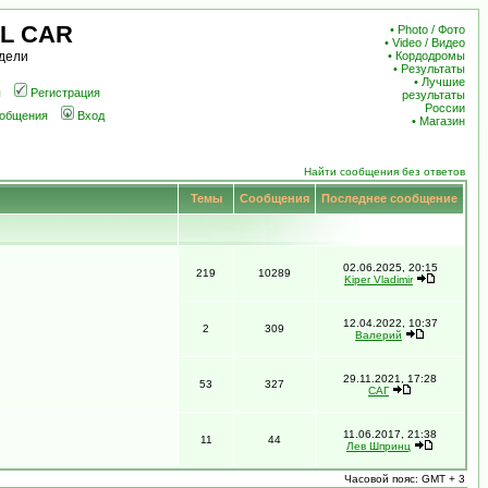
L CAR
•
Photo / Фото
•
Video / Видео
дели
•
Кордодромы
•
Результаты
•
Лучшие
ы
Регистрация
результаты
России
ообщения
Вход
•
Магазин
Найти сообщения без ответов
Темы
Сообщения
Последнее сообщение
02.06.2025, 20:15
219
10289
Kiper Vladimir
12.04.2022, 10:37
2
309
Валерий
29.11.2021, 17:28
53
327
САГ
11.06.2017, 21:38
11
44
Лев Шпринц
Часовой пояс: GMT + 3