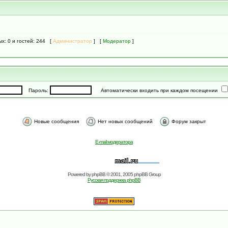
ых: 0 и гостей: 244 [
Администратор
] [
Модератор
]
Пароль:
Автоматически входить при каждом посещении
Новые сообщения
Нет новых сообщений
Форум закрыт
E-mail модератора
Powered by
phpBB
© 2001, 2005 phpBB Group
Русская поддержка phpBB