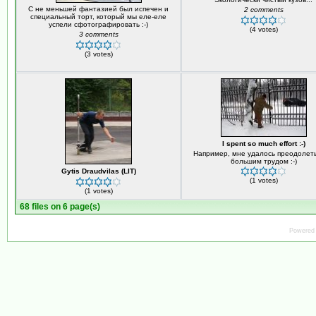
С не меньшей фантазией был испечен и
2 comments
специальный торт, который мы еле-еле
успели сфотографировать :-)
(4 votes)
3 comments
(3 votes)
I spent so much effort :-)
Например, мне удалось преодолеть
большим трудом :-)
Gytis Draudvilas (LIT)
(1 votes)
(1 votes)
68 files on 6 page(s)
Powered