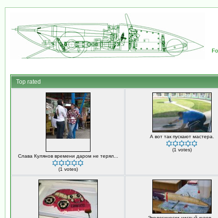
Fo
Top rated
А вот так пускают мастера.
(1 votes)
Слава Кулянов времени даром не терял...
(1 votes)
Экологически чистый кузов...