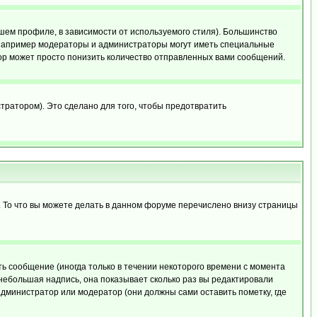
шем профиле, в зависимости от используемого стиля). Большинство
 например модераторы и администраторы могут иметь специальные
ор может просто понизить количество отправленных вами сообщений.
тратором). Это сделано для того, чтобы предотвратить
. То что вы можете делать в данном форуме перечислено внизу страницы
ь сообщение (иногда только в течении некоторого времени с момента
 небольшая надпись, она показывает сколько раз вы редактировали
администратор или модератор (они должны сами оставить пометку, где