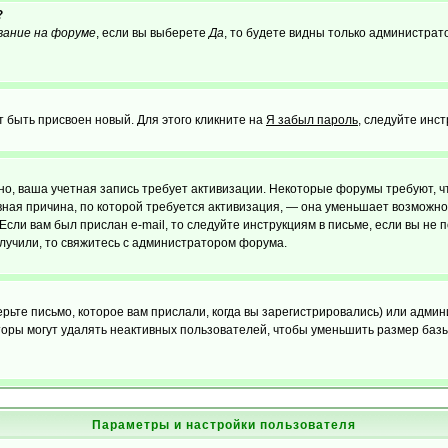
?
вание на форуме
, если вы выберете
Да
, то будете видны только администрат
т быть присвоен новый. Для этого кликните на
Я забыл пароль
, следуйте инс
ожно, ваша учетная запись требует активизации. Некоторые форумы требуют,
лавная причина, по которой требуется активизация, — она уменьшает возмож
Если вам был прислан e-mail, то следуйте инструкциям в письме, если вы не п
олучили, то свяжитесь с администратором форума.
ьте письмо, которое вам прислали, когда вы зарегистрировались) или админ
оры могут удалять неактивных пользователей, чтобы уменьшить размер базы
Параметры и настройки пользователя