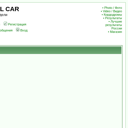
L CAR
•
Photo / Фото
•
Video / Видео
дели
•
Кордодромы
•
Результаты
•
Лучшие
ы
Регистрация
результаты
России
ообщения
Вход
•
Магазин