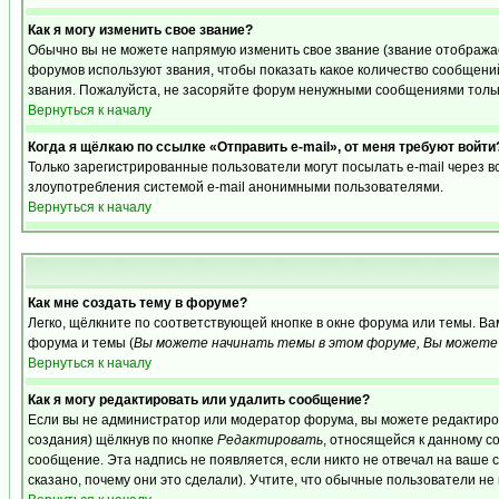
Как я могу изменить свое звание?
Обычно вы не можете напрямую изменить свое звание (звание отображае
форумов используют звания, чтобы показать какое количество сообще
звания. Пожалуйста, не засоряйте форум ненужными сообщениями только
Вернуться к началу
Когда я щёлкаю по ссылке «Отправить e-mail», от меня требуют войти
Только зарегистрированные пользователи могут посылать e-mail через 
злоупотребления системой e-mail анонимными пользователями.
Вернуться к началу
Как мне создать тему в форуме?
Легко, щёлкните по соответствующей кнопке в окне форума или темы. В
форума и темы (
Вы можете начинать темы в этом форуме, Вы можете 
Вернуться к началу
Как я могу редактировать или удалить сообщение?
Если вы не администратор или модератор форума, вы можете редактиров
создания) щёлкнув по кнопке
Редактировать
, относящейся к данному с
сообщение. Эта надпись не появляется, если никто не отвечал на ваше
сказано, почему они это сделали). Учтите, что обычные пользователи не 