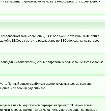
 вы зарегистрированы, но не можете голосовать, то, скорее всего, у
создаваемом вами сообщении). BBCode очень похож на HTML, тэги в
рмацией о BBCode смотрите руководство по BBCode, ссылка на которое
делано для
безопасности
, чтобы запретить использование тэгов которые
грусть. Полный список смайликов можно увидеть в форме создания
щение, или вообще удалить его.
аходится на общедоступном сервере, например: http://www.some-
 картинки которые находятся за механизмом авторизации, например в