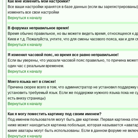
Как мне изменить мои настройки?
Все ваши настройки хранятся в базе данных (если вы зарегистрированы)
изменить все свои настройки
Вернуться к началу
В форумах неправильное время!
Время обычно правильное, но вы можете видеть время, относящееся к друг
Киев и т.д. Пожалуйста, учтите, что для смены часового пояса, как и д
Вернуться к началу
Я изменил часовой пояс, но время все равно неправильное!
Если вы уверены, что указали часовой пояс правильно, то причина може
один час с реальным временем.
Вернуться к началу
Моего языка нет в списке!
Причина скорее всего в том, что администратор не установил поддержку
установить требуемый язык. Если же поддержки нужного языка пока не 
есть внизу страницы)
Вернуться к началу
Как я могу поместить картинку под своим именем?
Под именем пользователя могут быть две картинки. Первая картинка отн
ниже может находиться картинка побольше, которая называется «аватара
какие аватары могут быть использованы. Если в данном форуме не вклю
Вернуться к началу