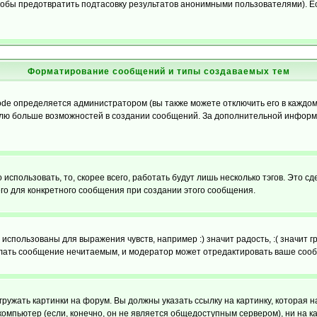
обы предотвратить подтасовку результатов анонимными пользователями). Если
Форматирование сообщений и типы создаваемых тем
e определяется администратором (вы также можете отключить его в каждом 
ователю больше возможностей в создании сообщений. За дополнительной инфо
использовать, то, скорее всего, работать будут лишь несколько тэгов. Это с
его для конкретного сообщения при создании этого сообщения.
использованы для выражения чувств, например :) значит радость, :( значит 
делать сообщение нечитаемым, и модератор может отредактировать ваше сооб
ружать картинки на форум. Вы должны указать ссылку на картинку, которая н
вой компьютер (если, конечно, он не является общедоступным сервером), ни на