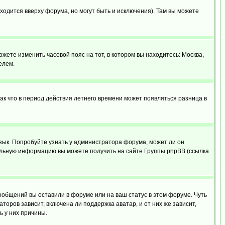
ходится вверху форума, но могут быть и исключения). Там вы можете
ожете изменить часовой пояс на тот, в котором вы находитесь: Москва,
елем.
так что в период действия летнего времени может появляться разница в
язык. Попробуйте узнать у администратора форума, может ли он
тельную информацию вы можете получить на сайте Группы phpBB (ссылка
сообщений вы оставили в форуме или на ваш статус в этом форуме. Чуть
оров зависит, включена ли поддержка аватар, и от них же зависит,
ь у них причины.