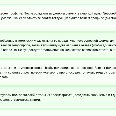
 своем профиле. После создания вы должны отметить галочкой пункт
Присоед
 умолчанию, если отметите соответствующий пункт в вашем профиле (вы смо
сообщение в теме, если у вас есть на то права) чуть ниже основной формы д
ы ввести тему опроса, затем как минимум два варианта ответа (чтобы добавит
й опрос. Также существует ограничение на количество вариантов ответа, он
ераторы или администраторы. Чтобы редактировать опрос, перейдите к редакт
ь или удалять опрос, но если уже кто-то проголосовал, то только модераторы
овали.
уппам пользователей. Чтобы их просматривать, создавать сообщения и т.д.
ешение, свяжитесь с ними.